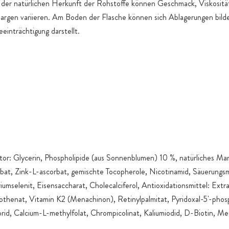
d der natürlichen Herkunft der Rohstoffe können Geschmack, Viskositä
argen variieren. Am Boden der Flasche können sich Ablagerungen bild
eeinträchtigung darstellt.
ator: Glycerin, Phospholipide (aus Sonnenblumen) 10 %, natürliches M
at, Zink-L-ascorbat, gemischte Tocopherole, Nicotinamid, Säuerungsm
iumselenit, Eisensaccharat, Cholecalciferol, Antioxidationsmittel: Extr
thenat, Vitamin K2 (Menachinon), Retinylpalmitat, Pyridoxal-5'-phosp
rid, Calcium-L-methylfolat, Chrompicolinat, Kaliumiodid, D-Biotin, Me