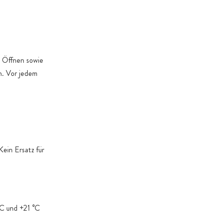
. Gründe dies erforderlich machen
m Öffnen sowie
n. Vor jedem
ein Ersatz für
°C und +21 °C