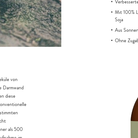
Verbesserte
Mit 100% L
Soja
Aus Sonnenb
Ohne Zugab
eküle von
die Darmwand
en diese
konventionelle
estimmten
cht
iner als 500
Aufnahme im