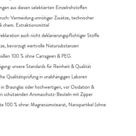
ngen aus diesen selektierten Einzelrohstoffen
uch: Vermeidung unnötiger Zusätze, technischer
 & chem. Extraktionsmittel
Deklaration auch nicht deklarierungspflichtiger Stoffe
e, bevorzugt wertvolle Natursubstanzen
hüllen 100 % ohne Carrageen & PEG
igung: unsere Standards für Reinheit & Qualität
he Qualitätsprüfung in unabhängigen Laboren
in Braunglas oder hochwertigen, vor Oxidation &
en schützenden Aromaschutz-Beuteln mit Zipper
kte 100 % ohne: Magnesiumstearat, Nanopartikel (ohne
snahmen), Gentechnik, künstliche Farb- & Aromastoffe,
 Zucker & Süßstoffe: nur, wenn funktionelle oder