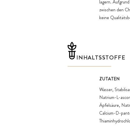
lagern. Aufgrun
zwischen den Ch
keine Qualitätsb
INHALTSSTOFFE
ZUTATEN
Wasser, Stabilis
Natrium-L-ascorb
Äpfelsäure, Natr
Calcium-D-panto
Thiaminhydrochlo