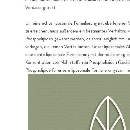
Verdauungstrakt.
Um eine echte liposomale Formulierung mit überlegener 
zu erreichen, muss außerdem ein bestimmtes Verhältnis v
Phospholipiden gewahrt werden, da sonst lediglich Emuls
vorliegen, die keinen Vorteil bieten. Unser liposomales Al
eine echte liposomale Formulierung mit der höchstmöglic
Konzentration von Nährstoffen zu Phospholipiden (Lecit
Phospholipide für unsere liposomale Formulierung stamm
Sonnenblumen-Lecithin, nicht aus Soja-Lecithin. Die S
werden ausschließlich in der EU angebaut, hauptsächlich 
Deutschland. Als Nährstoffe verwenden wir alle wichtige
darunter die fettlöslichen Vitamine A, D, E und K sowie 
alle B-Vitamine. Ergänzt wird dies um die wichtigen Mine
Spurenelemente Eisen, Zink, Selen, Chrom und Jod zu e
harmonisch abgestimmten und umfassenden Multi-Nährs