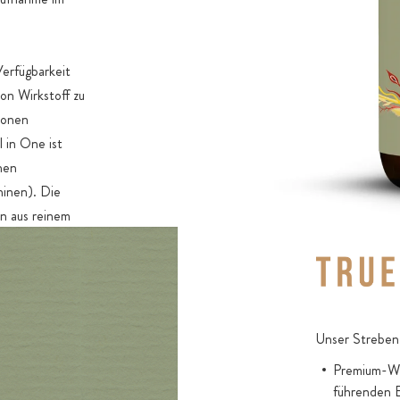
Verfügbarkeit
on Wirkstoff zu
ionen
l in One ist
hen
hinen). Die
en aus reinem
onnenblumen
in
n Vitamine,
Vitamin C plus
ralstoffe und
Unser Streben 
inem
Premium-Wir
toff-Komplex
führenden 