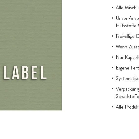
Alle Mischu
Unser Anspr
ert werden, um
Hilfsstoffe
ukts erfolgt
Freiwillige 
türliche
ndern dazu die
Wenn Zusätz
säure oder
Nur Kapsel
rzichtet
Eigene Fert
stoff in
Systematisc
Verpackung 
Schadstoff
Alle Produ
gesetzl. Au
Titandioxid
Zugesetzter