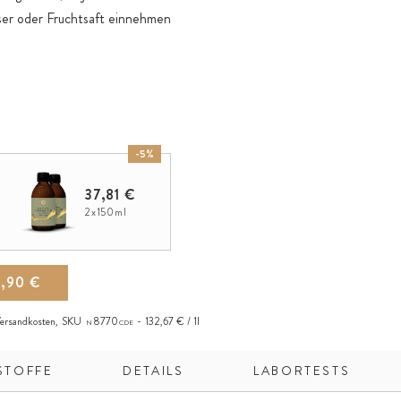
sser oder Fruchtsaft einnehmen
-5%
37,81 €
2x150ml
9,90 €
ersandkosten
,
SKU
8770
132,67 € / 1l
N
CDE
STOFFE
DETAILS
LABORTESTS