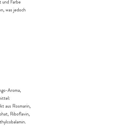
t und Farbe
en, was jedoch
ango-Aroma,
ittel:
akt aus Rosmarin,
hat, Riboflavin,
thylcobalamin.