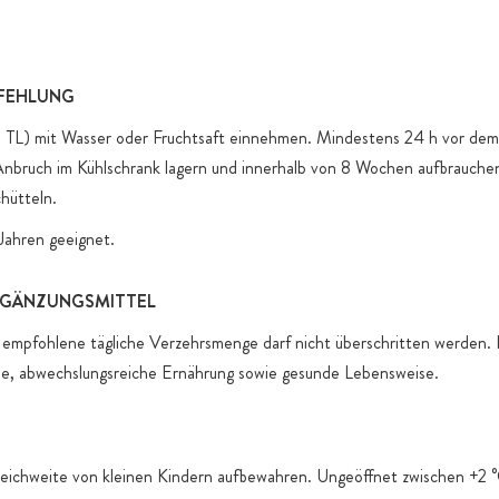
produktspez
FEHLUNG
. 1 TL) mit Wasser oder Fruchtsaft einnehmen. Mindestens 24 h vor de
Anbruch im Kühlschrank lagern und innerhalb von 8 Wochen aufbrauche
chütteln.
Jahren geeignet.
GÄNZUNGSMITTEL
empfohlene tägliche Verzehrsmenge darf nicht überschritten werden. K
e, abwechslungsreiche Ernährung sowie gesunde Lebensweise.
eichweite von kleinen Kindern aufbewahren. Ungeöffnet zwischen +2 