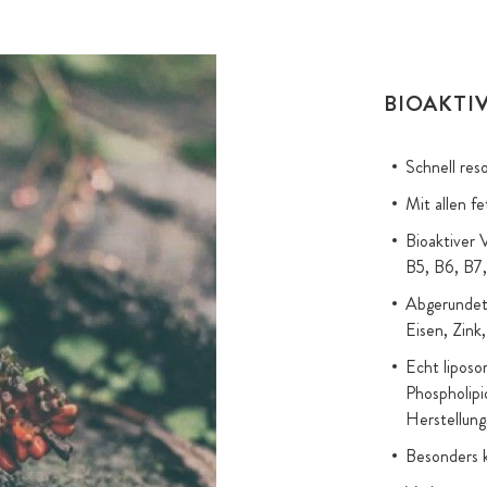
BIOAKTI
Schnell res
Mit allen f
Bioaktiver 
B5, B6, B7
Abgerundet 
Eisen, Zink
Echt liposo
Phospholipi
Herstellung
Besonders 