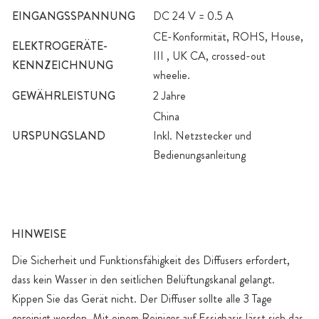
EINGANGSSPANNUNG
DC 24 V = 0.5 A
CE-Konformität, ROHS, House,
ELEKTROGERÄTE-
III , UK CA, crossed-out
KENNZEICHNUNG
wheelie.
GEWÄHRLEISTUNG
2 Jahre
China
URSPUNGSLAND
Inkl. Netzstecker und
Bedienungsanleitung
HINWEISE
Die Sicherheit und Funktionsfähigkeit des Diffusers erfordert,
dass kein Wasser in den seitlichen Belüftungskanal gelangt.
Kippen Sie das Gerät nicht. Der Diffuser sollte alle 3 Tage
gereinigt werden. Mit einem Reiniger auf Essigbasis lässt sich das