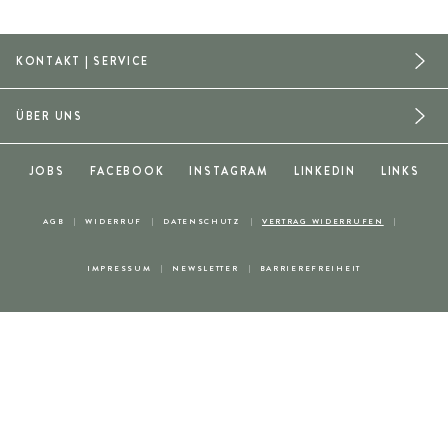
KONTAKT | SERVICE
ÜBER UNS
JOBS
FACEBOOK
INSTAGRAM
LINKEDIN
LINKS
AGB
WIDERRUF
DATENSCHUTZ
VERTRAG WIDERRUFEN
IMPRESSUM
NEWSLETTER
BARRIEREFREIHEIT