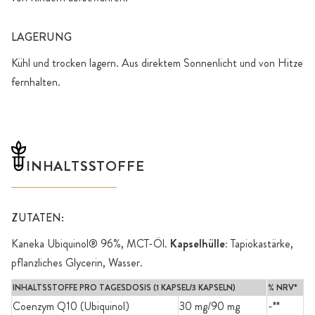
LAGERUNG
Kühl und trocken lagern. Aus direktem Sonnenlicht und von Hitze
fernhalten.
INHALTSSTOFFE
ZUTATEN:
Kaneka Ubiquinol® 96%, MCT-Öl.
Kapselhülle:
Tapiokastärke,
pflanzliches Glycerin, Wasser.
INHALTSSTOFFE PRO TAGESDOSIS (1 KAPSEL/3 KAPSELN)
% NRV*
Coenzym Q10 (Ubiquinol)
30 mg/90 mg
-**