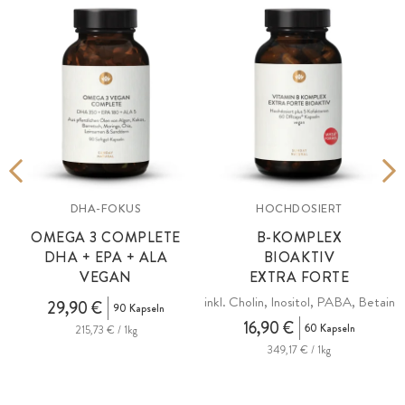
DHA-FOKUS
HOCHDOSIERT
OMEGA 3 COMPLETE
B-KOMPLEX
DHA + EPA + ALA
BIOAKTIV
VEGAN
EXTRA FORTE
inkl. Cholin, Inositol, PABA, Betain
29,90 €
90 Kapseln
16,90 €
60 Kapseln
215,73 € / 1kg
349,17 € / 1kg