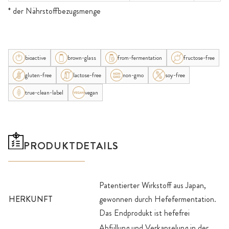
* der Nährstoffbezugsmenge
bioactive
brown-glass
from-fermentation
fructose-free
gluten-free
lactose-free
non-gmo
soy-free
true-clean-label
vegan
PRODUKTDETAILS
Patentierter Wirkstoff aus Japan,
HERKUNFT
gewonnen durch Hefefermentation.
Das Endprodukt ist hefefrei
Abfüllung und Verkapselung in der