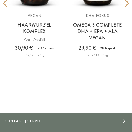
VEGAN
DHA-FOKUS
HAARWURZEL
OMEGA 3 COMPLETE
KOMPLEX
DHA + EPA + ALA
VEGAN
t
Anti-Ausfall
30,90 €
29,90 €
120 Kapseln
90 Kapseln
312,12 € / 1kg
215,73 € / 1kg
KONTAKT | SERVICE