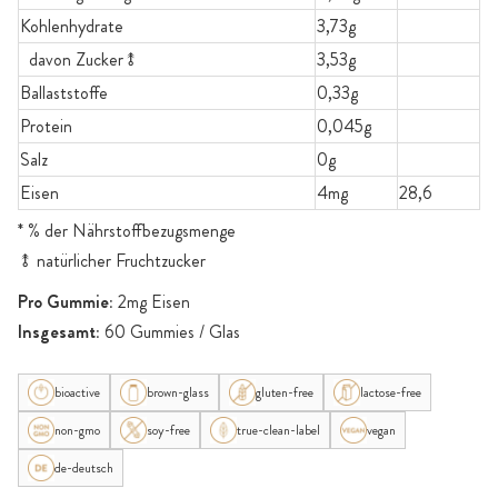
Kohlenhydrate
3,73g
davon Zucker⥉
3,53g
Ballaststoffe
0,33g
Protein
0,045g
Salz
0g
Eisen
4mg
28,6
* % der Nährstoffbezugsmenge
⥉ natürlicher Fruchtzucker
Pro Gummie:
2mg Eisen
Insgesamt:
60 Gummies / Glas
bioactive
brown-glass
gluten-free
lactose-free
non-gmo
soy-free
true-clean-label
vegan
de-deutsch