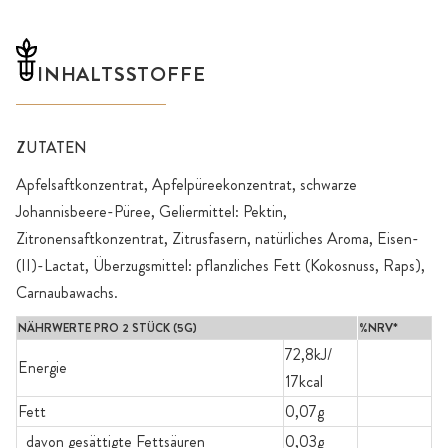
INHALTSSTOFFE
ZUTATEN
Apfelsaftkonzentrat, Apfelpüreekonzentrat, schwarze
Johannisbeere-Püree, Geliermittel: Pektin,
Zitronensaftkonzentrat, Zitrusfasern, natürliches Aroma, Eisen-
(II)-Lactat, Überzugsmittel: pflanzliches Fett (Kokosnuss, Raps),
Carnaubawachs.
NÄHRWERTE PRO 2 STÜCK (5G)
%NRV*
72,8kJ/
Energie
17kcal
Fett
0,07g
davon gesättigte Fettsäuren
0,03g