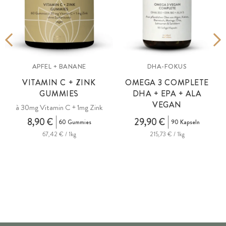
APFEL + BANANE
DHA-FOKUS
VITAMIN C + ZINK
OMEGA 3 COMPLETE
GUMMIES
DHA + EPA + ALA
VEGAN
à 30mg Vitamin C + 1mg Zink
8,90 €
29,90 €
60 Gummies
90 Kapseln
67,42 € / 1kg
215,73 € / 1kg