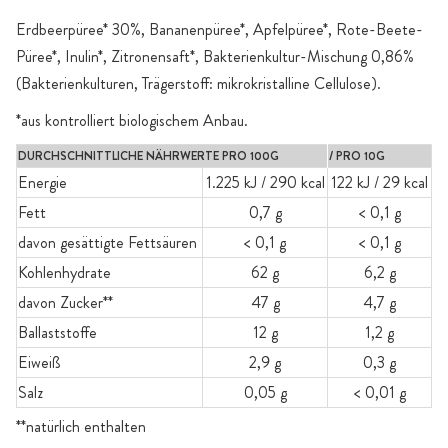
Erdbeerpüree* 30%, Bananenpüree*, Apfelpüree*, Rote-Beete-
Püree*, Inulin*, Zitronensaft*, Bakterienkultur-Mischung 0,86%
(Bakterienkulturen, Trägerstoff: mikrokristalline Cellulose).
*aus kontrolliert biologischem Anbau.
DURCHSCHNITTLICHE NÄHRWERTE PRO 100G
/ PRO 10G
Energie
1.225 kJ / 290 kcal
122 kJ / 29 kcal
Fett
0,7 g
< 0,1 g
davon gesättigte Fettsäuren
< 0,1 g
< 0,1 g
Kohlenhydrate
62 g
6,2 g
davon Zucker**
47 g
4,7 g
Ballaststoffe
12 g
1,2 g
Eiweiß
2,9 g
0,3 g
Salz
0,05 g
< 0,01 g
**natürlich enthalten