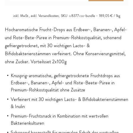
inkl. MwSt., exkl.
Versandkosten
,
SKU
8377
-bundle
189,05 € / 1kg
N
CDE
Hocharomatische Frucht-Drops aus Erdbeer-, Bananen-, Apfel-
und Rote-Bete-Püree in Premium-Rohkostqualität, schonend
gefriergetrocknet, mit 30 wichtigen Lacto- &
Bifidobakterienstämmen verfeinert. Ohne Konservierungsmittel,
ohne Zucker. Vorteilsset 2x100g
Knusprig-aromatische, gefriergetrocknete Fruchtdrops aus
Erdbeer-, Bananen-, Apfel- und Rote-Beete-Püree in
Premium-Rohkostqualität ohne Zusätze
Verfeinert mit 30 wichtigen Lacto- & Bifidobakterienstämmen
& Inulin
Premium-Fruchtsnack in Kombination mit wertvollen
Bakterienkulturen
Schonend hergestellt für maximalen Erhalt der wertvollen