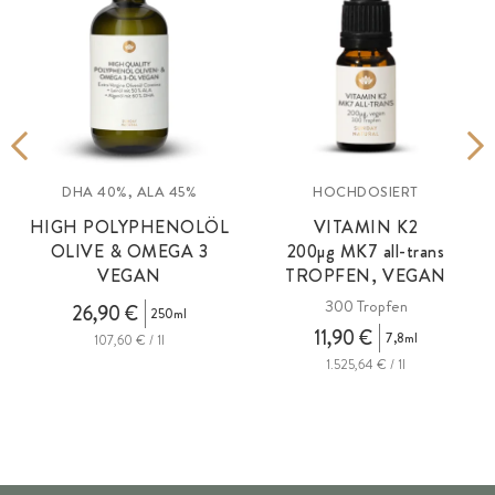
DHA 40%, ALA 45%
HOCHDOSIERT
HIGH POLYPHENOLÖL
VITAMIN K2
OLIVE & OMEGA 3
200
µg
MK7
all-trans
VEGAN
TROPFEN, VEGAN
300 Tropfen
26,90 €
250ml
11,90 €
7,8ml
107,60 € / 1l
1.525,64 € / 1l