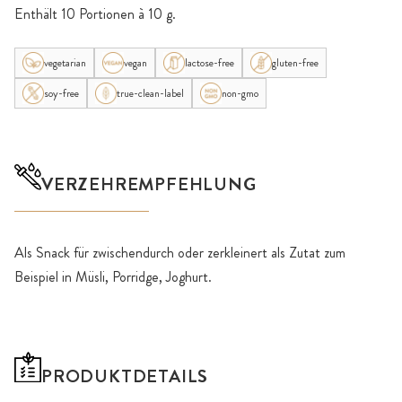
Enthält 10 Portionen à 10 g.
vegetarian
vegan
lactose-free
gluten-free
soy-free
true-clean-label
non-gmo
VERZEHREMPFEHLUNG
Als Snack für zwischendurch oder zerkleinert als Zutat zum
Beispiel in Müsli, Porridge, Joghurt.
PRODUKTDETAILS