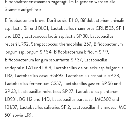
Bifidobakterienstämmen zugefügt. Im folgenden werden alle
Stämme aufgeführt:
Bifidobacterium breve Bbr8 sowie BI10, Bifidobacterium animalis
ssp. lactis Bi1 und BLC1, Lactobacillus rhamnosus CRL1505, SP 1
und LB21, Lactococcus lactis ssp.lactis SP 38, Lactobacillus
reuteri LR92, Streptococcus thermophilus Z57, Bifidobacterium
longum ssp.longum SP 54, Bifidobacterium bifidum SP 9,
Bifidobacterium longum ssp.infantis SP 37, Lactobacillus
acidophilus LA1 und LA 3, Lactobacillus delbrueckii ssp.bulgaricus
LB2, Lactobacillus casei BGP93, Lactobacillus crispatus SP 28,
Lactobacillus fermentum CS57, Lactobacillus gasseri SP 56 und
SP 33, Lactobacillus helveticus SP 27, Lactobacillus plantarum
LB931, BG 112 und 14D, Lactobacillus paracasei IMC502 und
101/37, Lactobacillus salivarius SP 2, Lactobacillus rhamnosus IMC
501 sowie LR1.