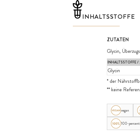
INHALTSSTOFFE
ZUTATEN
Glycin, Überzugs
INHALTSSTOFFE / 
Glycin
* der Nährstoff
** keine Refere
vegan
100-percent