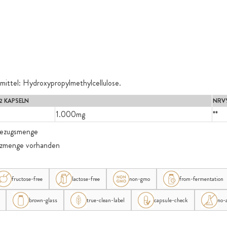
mittel: Hydroxypropylmethylcellulose.
2 KAPSELN
NRV
1.000mg
**
bezugsmenge
nzmenge vorhanden
fructose-free
lactose-free
non-gmo
from-fermentation
brown-glass
true-clean-label
capsule-check
no-