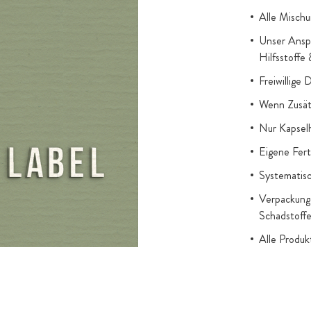
Alle Mischu
Unser Anspr
Hilfsstoffe
Freiwillige 
Wenn Zusätz
Nur Kapsel
Eigene Fert
Systematisc
Verpackung 
Schadstoff
Alle Produ
gesetzl. Au
Titandioxid
Zugesetzter