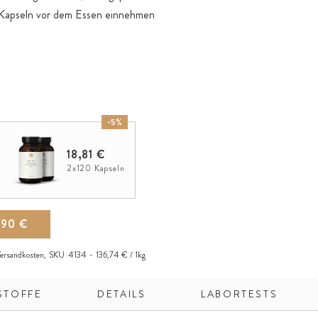
 Kapseln vor dem Essen einnehmen
-5%
18,81 €
2x120 Kapseln
,90 €
ersandkosten
,
SKU
4134
136,74 € / 1kg
STOFFE
DETAILS
LABORTESTS