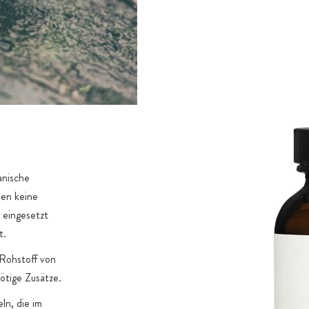
anische
den keine
 eingesetzt
t.
 Rohstoff von
ötige Zusätze.
n, die im