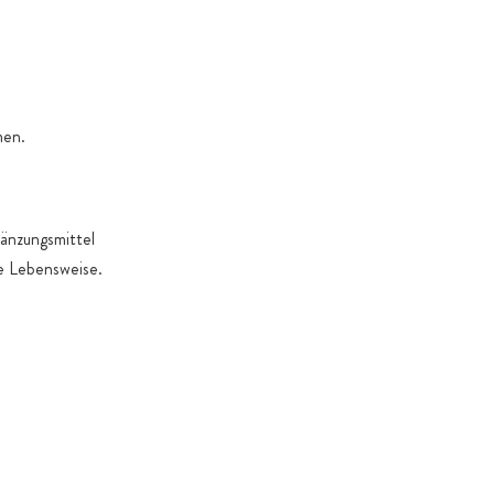
. Gründe dies erforderlich machen
men.
änzungsmittel
e Lebensweise.