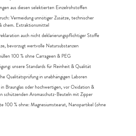
ngen aus diesen selektierten Einzelrohstoffen
uch: Vermeidung unnötiger Zusätze, technischer
 & chem. Extraktionsmittel
Deklaration auch nicht deklarierungspflichtiger Stoffe
e, bevorzugt wertvolle Natursubstanzen
hüllen 100 % ohne Carrageen & PEG
igung: unsere Standards für Reinheit & Qualität
he Qualitätsprüfung in unabhängigen Laboren
in Braunglas oder hochwertigen, vor Oxidation &
en schützenden Aromaschutz-Beuteln mit Zipper
kte 100 % ohne: Magnesiumstearat, Nanopartikel (ohne
snahmen), Gentechnik, künstliche Farb- & Aromastoffe,
 Zucker & Süßstoffe: nur, wenn funktionelle oder