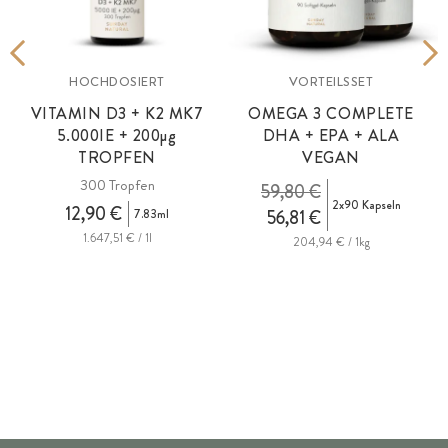
HOCHDOSIERT
VORTEILSSET
VITAMIN D3 + K2 MK7
OMEGA 3 COMPLETE
5.000IE +
200µg
DHA + EPA + ALA
TROPFEN
VEGAN
300 Tropfen
i
59,80 €
2x90 Kapseln
12,90 €
7.83ml
56,81 €
1.647,51 € / 1l
204,94 € / 1kg