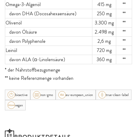
Omega-3-Algenöl
415 mg
**
davon DHA (Docosahexaensäure)
250 mg
**
Olivenöl
3.300 mg
**
davon Ölsäure
2.498 mg
**
davon Polyphenole
2,6 mg
**
Leinöl
720 mg
**
davon ALA (α-Linolensäure)
360 mg
**
* der Nährstoffbezugsmenge
** keine Referenzmenge vorhanden
bioactive
non-gmo
eu-european_union
true-clean-label
vegan