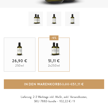
-5%
26,90 €
51,11 €
250ml
2x250ml
IN DEN WARENKORB
53,80 €
51,11 €
Lieferung:
2-3 Werktage
inkl. MwSt., exkl.
Versandkosten
,
SKU
7883-bundle
102,22 € / 1l