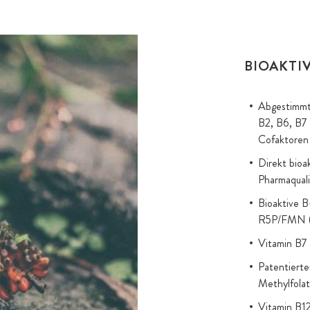
BIOAKTI
Abgestimmt
B2, B6, B7 
Cofaktoren 
Direkt bioa
Pharmaquali
Bioaktive B
R5P/FMN (R
Vitamin B7 
Patentierte
Methylfola
Vitamin B12