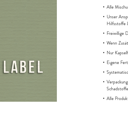
n,
Alle Mischu
Unser Anspr
 Formen
Hilfsstoffe
al-5-Phosphat)
Freiwillige 
osphat).
Wenn Zusätz
etain ein,
höchster
Nur Kapsel
Eigene Fert
d weiteren
Systematisc
kerrübe Beta
Verpackung 
ureverbindung
Schadstoff
komplexes
Alle Produ
gesetzl. Au
nem reinen
Titandioxid
lei tierische
Zugesetzter
icherweise im