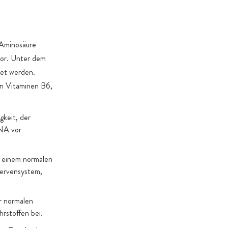
. Gründe dies erforderlich machen
 Aminosäure
vor. Unter dem
det werden.
en Vitaminen B6,
gkeit, der
DNA vor
u einem normalen
Nervensystem,
r normalen
rstoffen bei.