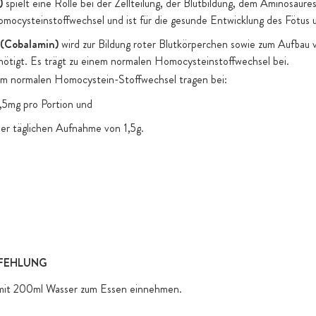
)
spielt eine Rolle bei der Zellteilung, der Blutbildung, dem Aminosäure
ocysteinstoffwechsel und ist für die gesunde Entwicklung des Fötus un
 (Cobalamin)
wird zur Bildung roter Blutkörperchen sowie zum Aufba
ötigt. Es trägt zu einem normalen Homocysteinstoffwechsel bei.
nem normalen Homocystein-Stoffwechsel tragen bei:
,5mg pro Portion und
ner täglichen Aufnahme von 1,5g.
FEHLUNG
l mit 200ml Wasser zum Essen einnehmen.