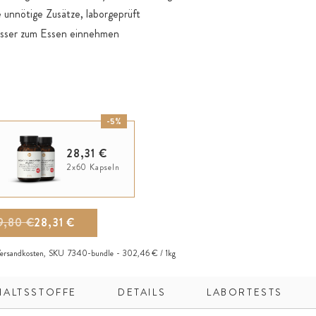
 unnötige Zusätze, laborgeprüft
asser zum Essen einnehmen
-5%
28,31 €
2x60 Kapseln
9,80 €
28,31 €
ersandkosten
,
SKU
7340-bundle
302,46 € / 1kg
HALTSSTOFFE
DETAILS
LABORTESTS