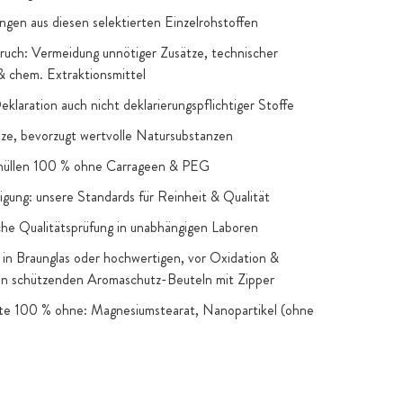
ngen aus diesen selektierten Einzelrohstoffen
uch: Vermeidung unnötiger Zusätze, technischer
 & chem. Extraktionsmittel
Deklaration auch nicht deklarierungspflichtiger Stoffe
e, bevorzugt wertvolle Natursubstanzen
hüllen 100 % ohne Carrageen & PEG
igung: unsere Standards für Reinheit & Qualität
he Qualitätsprüfung in unabhängigen Laboren
in Braunglas oder hochwertigen, vor Oxidation &
en schützenden Aromaschutz-Beuteln mit Zipper
kte 100 % ohne: Magnesiumstearat, Nanopartikel (ohne
snahmen), Gentechnik, künstliche Farb- & Aromastoffe,
 Zucker & Süßstoffe: nur, wenn funktionelle oder