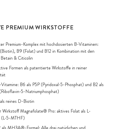
VE PREMIUM WIRKSTOFFE
er Premium-Komplex mit hochdosierten B-Vitaminen:
(Biotin), B9 (Folat) und B12 in Kombination mit den
Betain & Citicolin
ktive Formen als patentierte Wirkstoffe in reiner
tät
-Vitamine: B6 als P5P (Pyridoxal-5-Phosphat) und B2 als
iboflavin-5-Natriumphosphat)
als reines D-Biotin
r Wirkstoff Magnafolate® Pro: aktives Folat als L-
t (L-5-MTHF)
 als MH3A®-Formel: Alle drei natürlichen und