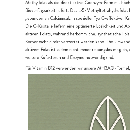
Methylfolat als die direkt aktive Coenzym-Form mit höch
Bioverfügbarkeit liefert. Das L-5-Methyltetrahydrofolat l
gebunden an Calciumsalz in spezieller Typ C-effektiver Kri
Die C-Kristalle liefern eine optimierte Löslichkeit und A
aktiven Folats, während herkömmliche, synthetische Fol
Körper nicht direkt verwertet werden kann. Die Umwand
aktivem Folat ist zudem nicht immer reibungslos möglich, 
weitere Kofaktoren und Enzyme notwendig sind.
Für Vitamin B12 verwenden wir unsere MH3A®-Formel,
Vitamin B12 als Mischung aller drei natürlichen und bioak
Formen in einer optimalen Synergie liefert. Denn alle dr
erfüllen ganz unterschiedliche Aufgaben im Körper und b
Wirkschwerpunkte. Unsere MH3A®-Formel enthält alle
von Vitamin B12 in gleichem, ausgewogenem Verhältnis a
Wirkstoffen und liefert so die ideale Rundumversorgung -
der Natur finden sich sowohl in unserem Körper als auch 