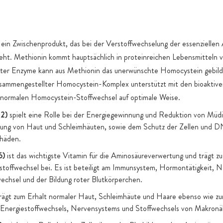
produktspez
Füllstoff
 Gegensatz zum
ein Zwischenprodukt, das bei der Verstoffwechselung der essenziellen
rsetzten
eht. Methionin kommt hauptsächlich in proteinreichen Lebensmitteln 
n natürliches
mter Enzyme kann aus Methionin das unerwünschte Homocystein gebil
zusammengestellter Homocystein-Komplex unterstützt mit den bioaktiv
normalen Homocystein-Stoffwechsel auf optimale Weise.
n, die im
an-Kapseln am
B2)
spielt eine Rolle bei der Energiegewinnung und Reduktion von Müdi
lfsstoffe
ung von Haut und Schleimhäuten, sowie dem Schutz der Zellen und 
chäden.
 verwenden wir
6)
ist das wichtigste Vitamin für die Aminosäureverwertung und trägt z
toffwechsel bei. Es ist beteiligt am Immunsystem, Hormontätigkeit, 
echsel und der Bildung roter Blutkörperchen.
rägt zum Erhalt normaler Haut, Schleimhäute und Haare ebenso wie zu
 Energiestoffwechsels, Nervensystems und Stoffwechsels von Makronäh