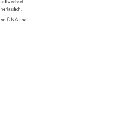
stoffwechsel
erlässlich.
u von DNA und