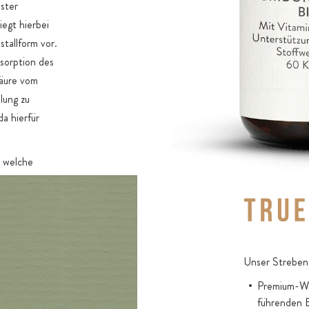
ster
iegt hierbei
stallform vor.
bsorption des
säure vom
lung zu
da hierfür
 welche
tiven B12-
ei Formen
esitzen andere
 drei Formen
us fünf B12-
Unser Streben 
 denn auch in
Premium-Wir
in
führenden 