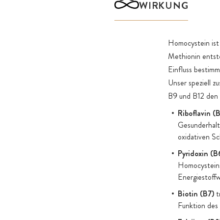
WIRKUNG
Körper vorkommt.
Als einzige weitere Zutat verwenden wir als reinen Natur-
Premium-Akazienfaser (lat. Bez. "Gummi arabicum"). Im
Homocystein ist 
sonst üblichen, synthetischen und mit Nano-Partikeln ve
Methionin entst
Füllstoff mikrokristalline Cellulose verwenden wir damit ei
Einfluss bestim
Lebensmittel als Füllstoff.
Unser speziell 
B9 und B12 den 
Als Kapselhüllen verwenden wir besondere HPMC-Kapsel
Gegensatz zu den meisten sonstigen HPMC- oder Pullul
Riboflavin (
Markt zu 100% ohne die nicht deklarierungspflichtigen Hi
Gesunderhalt
oxidativen S
Carrageen und PEG hergestellt werden. Als Verpackung
lichtgeschütztes Braunglas anstelle von Kunststoff.
Pyridoxin (B
Homocysteins
Energiestoffw
Biotin (B7)
t
Funktion des