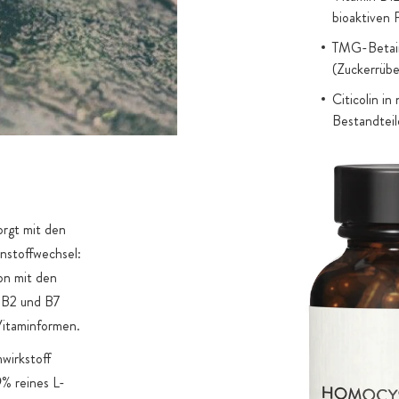
bioaktiven 
TMG-Betain 
(Zuckerrübe
Citicolin i
Bestandteil
Premium-Aka
rgt mit den
nstoffwechsel:
on mit den
e B2 und B7
 Vitaminformen.
wirkstoff
% reines L-