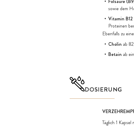
Folsäure (B9
sowie dem Hom
Vitamin B12
Proteinen ben
Ebenfalls zu ei
Cholin
ab 82
Betain
ab ei
DOSIERUNG
VERZEHREMP
Täglich 1 Kapse