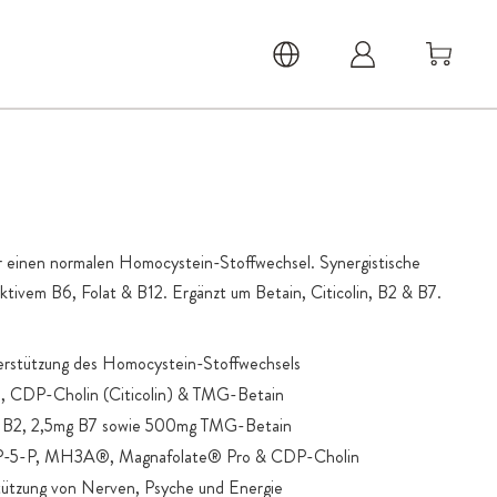
r einen normalen Homocystein-Stoffwechsel. Synergistische
tivem B6, Folat & B12. Ergänzt um Betain, Citicolin, B2 & B7.
erstützung des Homocystein-Stoffwechsels
in, CDP-Cholin (Citicolin) & TMG-Betain
 B2, 2,5mg B7 sowie 500mg TMG-Betain
 P-5-P, MH3A®, Magnafolate® Pro & CDP-Cholin
tützung von Nerven, Psyche und Energie