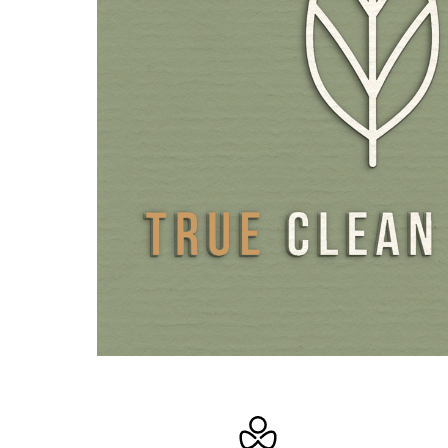
Nahrungsmitteln immer alle drei Formen Methylcobalami
Hydroxocobalamin und Adenosylcobalamin zusammen.
Auch die anderen Vitamine sind jeweils in ihren aktiven
enthalten, wie zum Beispiel Vitamin B6 als P5P (Pyridox
oder Vitamin B2 als R5P/FMN (Riboflavin-5-Natriumph
Für Betain setzen wir unseren Premium Wirkstoff TMG-B
welcher rein pflanzliches Betain in natürlicher Form und 
Qualität liefert. Der bei der Zuckerherstellung anfallende
Zuckerrübensirup ist natürlicherweise reich an Betain un
Aminosäuren. Von der botanischen Bezeichnung der Zuc
vulgaris leitete sich auch die Benennung dieser Aminosä
ab. Der 100% vegane Rohstoff wird in der EU über ein 
Extraktionsverfahren gewonnen.
Wir verwenden ein reines CDP-Cholin (Citicolin) mit ei
Cholin-Anteil von vollen 18%. Der Rohstoff enthält keiner
Bestandteile. CDP-Cholin ist eine Cholinform die natürl