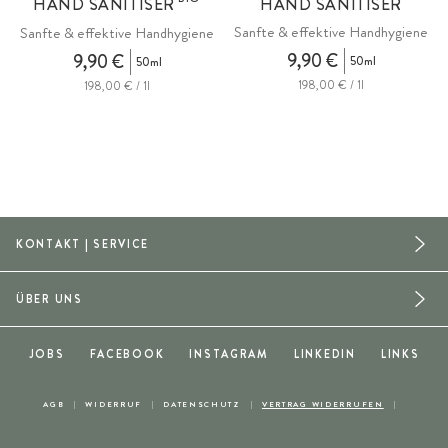
HAND SANITISER
HAND SANITISER
Sanfte & effektive Handhygiene
Sanfte & effektive Handhygiene
9,90 €
9,90 €
50ml
50ml
198,00 € / 1l
198,00 € / 1l
KONTAKT | SERVICE
ÜBER UNS
JOBS
FACEBOOK
INSTAGRAM
LINKEDIN
LINKS
AGB
WIDERRUF
DATENSCHUTZ
VERTRAG WIDERRUFEN