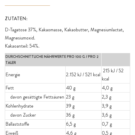
ZUTATEN:
D-Tagatose 37%, Kakaomasse, Kakaobutter, Magnesiumlactat,
Magnesiumoxid.
Kakaoanteil: 54%.
DURCHSCHNITTLICHE NÄHRWERTE PRO 100 G / PRO 2
TALER
215 kJ / 52
Energie
2.152 kJ / 521 kcal
kcal
Fett
40 g
4,0 g
davon gesättigte Fettsäuren
23 g
2,3 g
Kohlenhydrate
39 g
3,9 g
davon Zucker
36 g
3,6 g
Ballaststoffe
6,5 g
0,7 g
Eiweiß
4,6 g
0,5 g