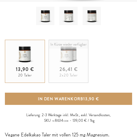
In Kürze wieder verfügbar
13,90 €
26,41 €
20 Taler
2x20 Taler
IN DEN WARENKORB
13,90 €
Lieferung:
2-3 Werktage
inkl. MwSt., exkl.
Versandkosten
,
SKU
8634
139,00 € / 1kg
N
CDE
Vegane Edelkakao Taler mit vollen 125 mg Magnesium.