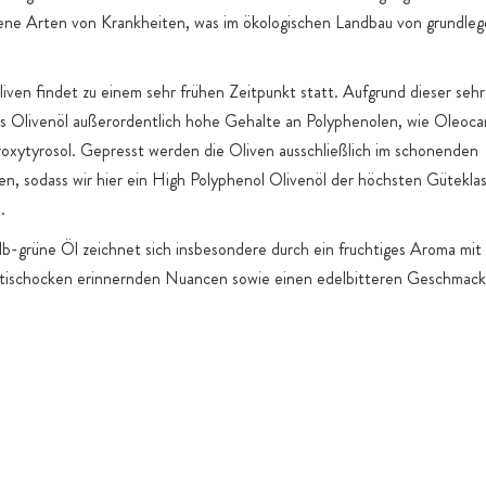
ene Arten von Krankheiten, was im ökologischen Landbau von grundle
iven findet zu einem sehr frühen Zeitpunkt statt. Aufgrund dieser sehr
s Olivenöl außerordentlich hohe Gehalte an Polyphenolen, wie Oleoca
oxytyrosol. Gepresst werden die Oliven ausschließlich im schonenden
en, sodass wir hier ein High Polyphenol Olivenöl der höchsten Güteklas
n.
lb-grüne Öl zeichnet sich insbesondere durch ein fruchtiges Aroma mit
rtischocken erinnernden Nuancen sowie einen edelbitteren Geschmack