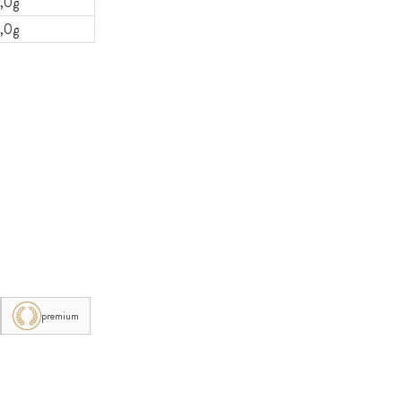
,0g
,0g
premium