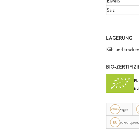
Eiweiß
Salz
LAGERUNG
Kühl und trocken
BIO-ZERTIFIZ
PL
Ita
vegan
eu-european