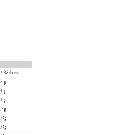
/ 824kcal
2 g
3 g
1 g
,3g
,0g
,0g