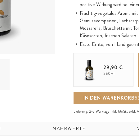
positive Wirkung wird bei ein
Fruchtig-vegetales Aroma mit
Gemüsevorspeisen, Lachscarpac
Mozzarella, Bruschetta mit Tom
Käsesorten, frischen Salaten
Erste Ernte, von Hand geern
29,90 €
250ml
IN DEN WARENKORB
5
Lieferung:
2-3 Werktage
inkl. MwSt., exkl.
V
U
NÄHRWERTE