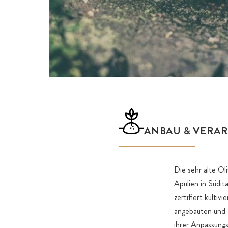
ANBAU & VERA
Die sehr alte Oli
Apulien in Südit
zertifiert kultiv
angebauten und 
ihrer Anpassungs