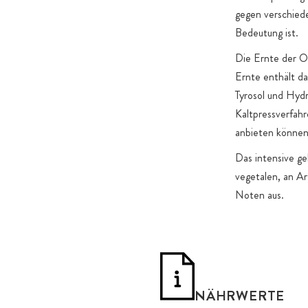
gegen verschied
Bedeutung ist.
Die Ernte der Ol
Ernte enthält da
Tyrosol und Hydr
Kaltpressverfahr
anbieten könne
Das intensive ge
vegetalen, an A
Noten aus.
NÄHRWERTE