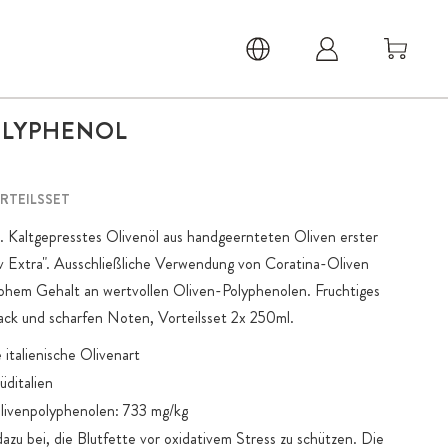
OLYPHENOL
RTEILSSET
. Kaltgepresstes Olivenöl aus handgeernteten Oliven erster
v Extra". Ausschließliche Verwendung von Coratina-Oliven
hohem Gehalt an wertvollen Oliven-Polyphenolen. Fruchtiges
ck und scharfen Noten, Vorteilsset 2x 250ml.
 italienische Olivenart
üditalien
livenpolyphenolen: 733 mg/kg
azu bei, die Blutfette vor oxidativem Stress zu schützen. Die