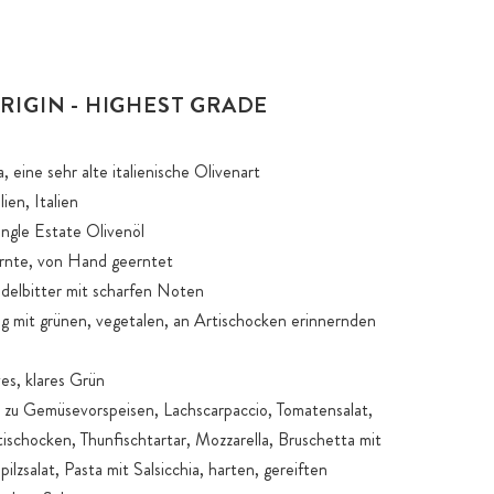
RIGIN - HIGHEST GRADE
, eine sehr alte italienische Olivenart
ien, Italien
ngle Estate Olivenöl
rnte, von Hand geerntet
delbitter mit scharfen Noten
g mit grünen, vegetalen, an Artischocken erinnernden
es, klares Grün
 zu Gemüsevorspeisen, Lachscarpaccio, Tomatensalat,
tischocken, Thunfischtartar, Mozzarella, Bruschetta mit
ilzsalat, Pasta mit Salsicchia, harten, gereiften