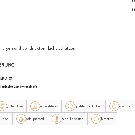
0
0
 lagern und vor direktem Licht schützen.
IERUNG
-EKO-01
lienische Landwirtschaft
gluten-free
no-additives
quality-production
raw-food
_union
cold-pressed
hand-harvested
bioactive