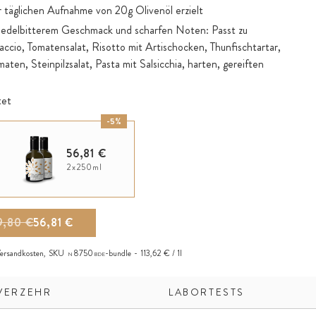
er täglichen Aufnahme von 20g Olivenöl erzielt
 edelbitterem Geschmack und scharfen Noten: Passt zu
cio, Tomatensalat, Risotto mit Artischocken, Thunfischtartar,
aten, Steinpilzsalat, Pasta mit Salsicchia, harten, gereiften
tet
-5%
56,81 €
2x250ml
9,80 €
56,81 €
ersandkosten
,
SKU
8750
-bundle
113,62 € / 1l
N
BDE
VERZEHR
LABORTESTS