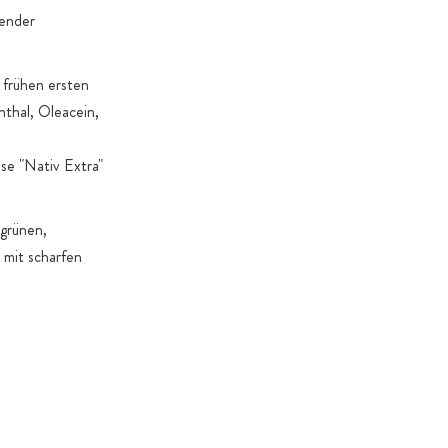
gender
 frühen ersten
nthal, Oleacein,
se "Nativ Extra"
 grünen,
 mit scharfen