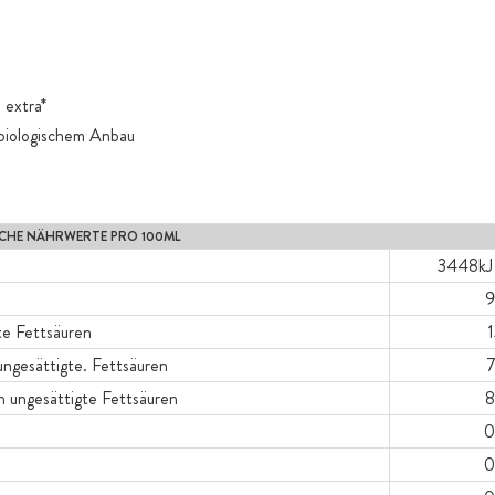
 extra*
t biologischem Anbau
CHE NÄHRWERTE PRO 100ML
3448kJ 
9
e Fettsäuren
1
ngesättigte. Fettsäuren
7
 ungesättigte Fettsäuren
8
0
0