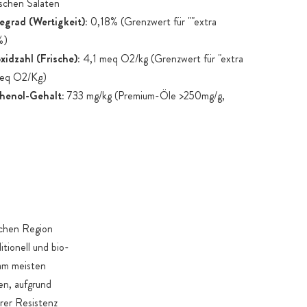
ischen Salaten
egrad (Wertigkeit):
0,18% (Grenzwert für ""extra
%)
xidzahl (Frische):
4,1 meq O2/kg (Grenzwert für "extra
meq O2/Kg)
henol-Gehalt:
733 mg/kg (Premium-Öle >250mg/g,
 500-800 mg/kg)
ischen Region
itionell und bio-
 am meisten
en, aufgrund
rer Resistenz