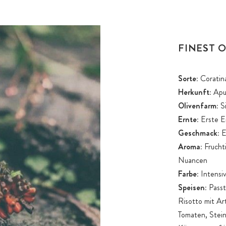
FINEST O
Sorte:
Coratina
Herkunft:
Apul
Olivenfarm:
Si
Ernte:
Erste E
Geschmack:
E
Aroma:
Fruchti
Nuancen
Farbe:
Intensiv
Speisen:
Passt
Risotto mit Ar
Tomaten, Steinp