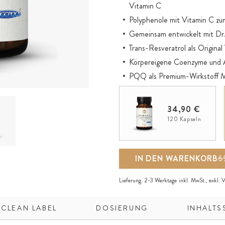
Vitamin C
Polyphenole mit Vitamin C zum
Gemeinsam entwickelt mit Dr. 
Trans-Resveratrol als Origina
Körpereigene Coenzyme und A
PQQ als Premium-Wirkstoff
Original PureWay-C® ummantelt
erhöhte Resorption, Bioverfü
34,90 €
Vegan, gluten-, laktose-, gent
120 Kapseln
IN DEN WARENKORB
6
Lieferung:
2-3 Werktage
inkl. MwSt., exkl.
V
 CLEAN LABEL
DOSIERUNG
INHALTS