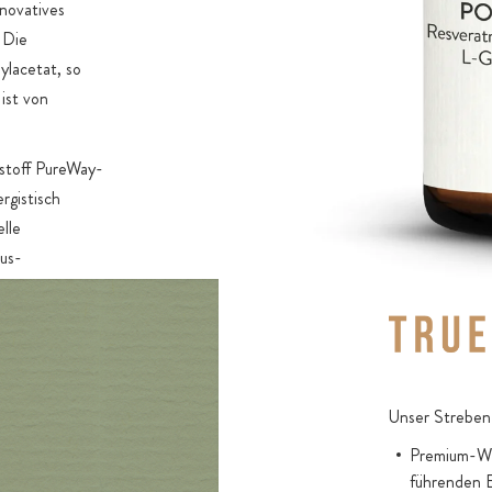
novatives
 Die
ylacetat, so
ist von
kstoff PureWay-
rgistisch
lle
us-
ielt, als
lung kann das
en und hat eine
oidentischen,
Unser Streben 
 der
Premium-Wir
ides.
führenden 