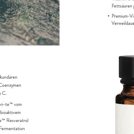
Fettsäuren 
Premium-Vit
Verweildau
ekundären
n Coenzymen
n C.
eri-te™ vom
 bioaktivem
te™ Resveratrol
 Fermentation