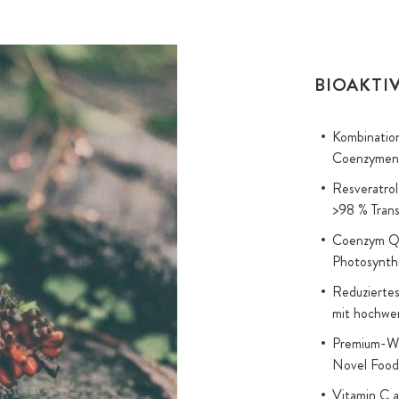
BIOAKTI
Kombination
Coenzymen 
Resveratrol
>98 % Tran
Coenzym Q1
Photosynth
Reduziertes
mit hochwer
Premium-Wi
Novel Food
Vitamin C a