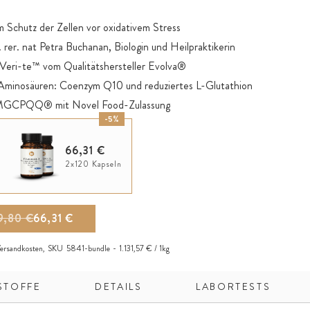
 Schutz der Zellen vor oxidativem Stress
rer. nat Petra Buchanan, Biologin und Heilpraktikerin
l Veri-te™ vom Qualitätshersteller Evolva®
minosäuren: Coenzym Q10 und reduziertes L-Glutathion
 MGCPQQ® mit Novel Food-Zulassung
-5%
 mit pflanzlichen Fettsäuren plus Citrus-Bioflavonoide für
gbarkeit und Verweildauer
66,31 €
echnikfrei, ohne jegliche Zusätze
2x120 Kapseln
9,80 €
66,31 €
ersandkosten
,
SKU
5841-bundle
1.131,57 € / 1kg
STOFFE
DETAILS
LABORTESTS