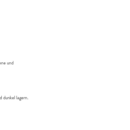
. Gründe dies erforderlich machen
gene und
 dunkel lagern.