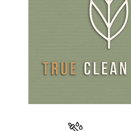
Unser direkt-bioaktives, reduziertes L-Glutathion wird z
Fermentation mit dem Kefir-Hefepilz gewonnen und liegt
Glutathion in höchster Qualität und 100 % vegan vor.
Als PQQ verwenden wir für unsere Produkte ausschließli
ein patentiertes Herstellungsverfahren ohne technische 
gewonnenen patentierten Premium-PQQ-Rohstoff 
Dieser zeichnet sich durch seine Reinheit von >99,0 % a
allergenfrei, frei von Gentechnik und Nanopartikeln.
Als Kapselhüllen verwenden wir besondere HPMC-Kapsel
Gegensatz zu den meisten sonstigen HPMC- oder Pullul
Markt zu 100% frei von den nicht deklarierungspflichtige
Carrageen und PEG sind. Als Verpackung verwenden wir
lichtgeschütztes Braunglas anstelle von Kunststoff.
*Veri-te™ ist ein Markenzeichen der Firma Evolva.