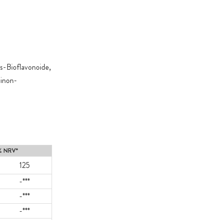
s-Bioflavonoide,
hinon-
% NRV*
125
-***
-***
-***