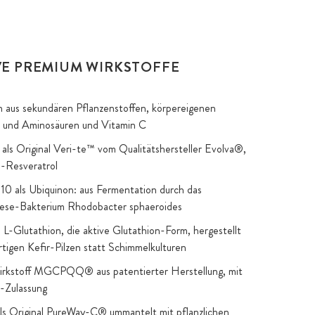
VE PREMIUM WIRKSTOFFE
 aus sekundären Pflanzenstoffen, körpereigenen
und Aminosäuren und Vitamin C
 als Original Veri-te™ vom Qualitätshersteller Evolva®,
s-Resveratrol
0 als Ubiquinon: aus Fermentation durch das
ese-Bakterium Rhodobacter sphaeroides
 L-Glutathion, die aktive Glutathion-Form, hergestellt
tigen Kefir-Pilzen statt Schimmelkulturen
rkstoff MGCPQQ® aus patentierter Herstellung, mit
-Zulassung
ls Original PureWay-C® ummantelt mit pflanzlichen