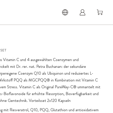
SSET
aus Vitamin C und 4 ausgewählten Coenzymen und
ckelt mit Dr. rer. nat. Petra Buchanan: der sekundäre
körpereigene Coenzym Q10 als Ubiquinon und reduziertes L-
Wirkstoff PQQ als MGCPQQ® in Kombination mit Vitamin C
tivem Stress. Vitamin C als Original PureWay-C® ummantelt mit
rus-Bioflavonoide für erhöhte Resorption, Bioverfügbarkeit und
 ohne Gentechnik. Vorteilsset 2x120 Kapseln
ng mit Resveratrol, Q10, PQQ, Glutathion und antioxidativem