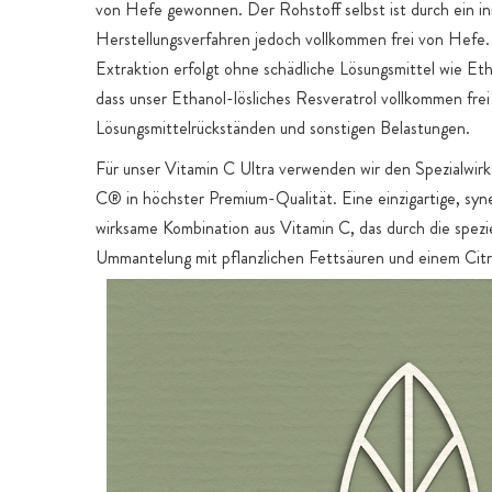
von Hefe gewonnen. Der Rohstoff selbst ist durch ein in
Herstellungsverfahren jedoch vollkommen frei von Hefe.
Extraktion erfolgt ohne schädliche Lösungsmittel wie Eth
dass unser Ethanol-lösliches Resveratrol vollkommen frei 
Lösungsmittelrückständen und sonstigen Belastungen.
Für unser Vitamin C Ultra verwenden wir den Spezialwir
C® in höchster Premium-Qualität. Eine einzigartige, syne
wirksame Kombination aus Vitamin C, das durch die spezie
Ummantelung mit pflanzlichen Fettsäuren und einem Citr
Bioflavonoid-Komplex eine deutlich höhere Resorption erz
herkömmliche Vitamin-C-Präparate. Durch die Ummante
Vitamin C besser ins Blut und die Zellen resorbiert werd
lang anhaltende Verweildauer.
Das Coenzym Q10 verwenden wir in der sehr stabilen, bi
oxidierten Form Ubiquinon. Unser Ubiquinon stammt aus
Fermentation durch das Bakterium Rhodobacter sphaero