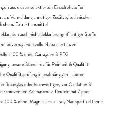
ngen aus diesen selektierten Einzelrohstoffen
uch: Vermeidung unnötiger Zusätze, technischer
 & chem. Extraktionsmittel
Deklaration auch nicht deklarierungspflichtiger Stoffe
e, bevorzugt wertvolle Natursubstanzen
hüllen 100 % ohne Carrageen & PEG
igung: unsere Standards für Reinheit & Qualität
he Qualitätsprüfung in unabhängigen Laboren
in Braunglas oder hochwertigen, vor Oxidation &
en schützenden Aromaschutz-Beuteln mit Zipper
kte 100 % ohne: Magnesiumstearat, Nanopartikel (ohne
snahmen), Gentechnik, künstliche Farb- & Aromastoffe,
 Zucker & Süßstoffe: nur, wenn funktionelle oder