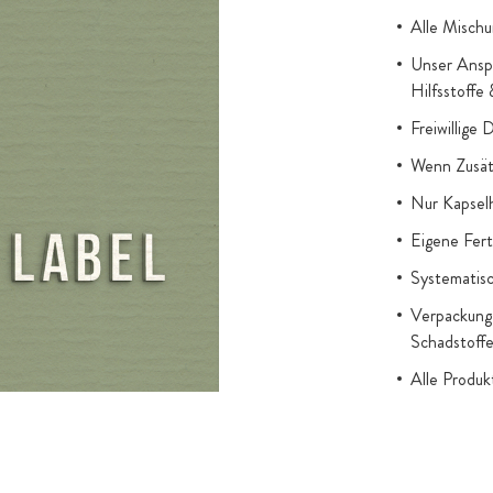
u 100% aus der
Alle Mischu
 als pures L-
Unser Anspr
Hilfsstoffe
Freiwillige 
ch den durch
Wenn Zusätz
Hilfsmittel
MGCPQQ®.
Nur Kapsel
us, ist zudem
Eigene Fert
Systematisc
n, die im
Verpackung 
an-Kapseln am
Schadstoff
n Hilfsstoffen
Alle Produ
gesetzl. Au
Titandioxid
Zugesetzter