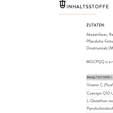
INHALTSSTOFFE
ZUTATEN:
Akazienfaser, R
Pflanzliche Fett
Dinatriumsalz
MGCPQQ is a re
INHALTSSTOFFE / 
Vitamin C (Pu
Coenzym Q10 U
L-Glutathion re
Pyrrolochinolin