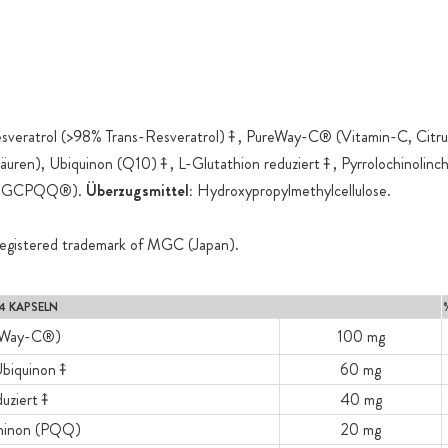
esveratrol (>98% Trans-Resveratrol)⤉, PureWay-C® (Vitamin-C, Citru
säuren), Ubiquinon (Q10)⤉, L-Glutathion reduziert⤉, Pyrrolochinolinc
 (MGCPQQ®).
Überzugsmittel:
Hydroxypropylmethylcellulose.
gistered trademark of MGC (Japan).
4 KAPSELN
reWay-C®)
100 mg
biquinon⤉
60 mg
duziert⤉
40 mg
chinon (PQQ)
20 mg