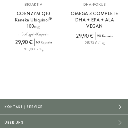
BIOAKTIV
DHA-FOKUS
COENZYM Q10
OMEGA 3 COMPLETE
®
Kaneka Ubiquinol
DHA + EPA + ALA
100mg
VEGAN
In Softgel-Kapseln
i
29,90 €
90 Kapseln
29,90 €
60 Kapseln
215,73 € / 1kg
705,19 € / 1kg
KONTAKT | SERVICE
ÜBER UNS