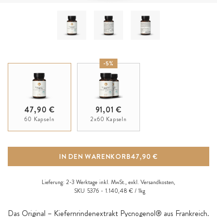
-5%
47,90 €
91,01 €
60 Kapseln
2x60 Kapseln
IN DEN WARENKORB
47,90 €
Lieferung:
2-3 Werktage
inkl. MwSt., exkl.
Versandkosten
,
SKU
5376
1.140,48 € / 1kg
Das Original – Kiefernrindenextrakt Pycnogenol® aus Frankreich.