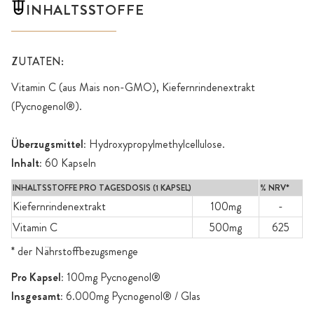
INHALTSSTOFFE
ZUTATEN:
Vitamin C (aus Mais non-GMO), Kiefernrindenextrakt
(Pycnogenol®).
Überzugsmittel:
Hydroxypropylmethylcellulose.
Inhalt:
60 Kapseln
INHALTSSTOFFE PRO TAGESDOSIS (1 KAPSEL)
% NRV*
Kiefernrindenextrakt
100mg
-
Vitamin C
500mg
625
* der Nährstoffbezugsmenge
Pro Kapsel:
100mg Pycnogenol®
Insgesamt:
6.000mg Pycnogenol® / Glas