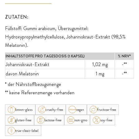
ZUTATEN:
Füllstoff: Gummi arabicum, Überzugsmittel:
Hydroxypropylmethylcellulose, Johanniskraut-Extrakt (98,5%
Melatonin).
INHALTSSTOFFE PRO TAGESDOSIS (1 KAPSEL)
% NRV*
Johanniskraut-Extrakt
1,02 mg
-**
davon Melatonin
1 mg
-**
* der Nährstoffbezugsmenge
** keine Referenzmenge vorhanden
brown-glass
cruelty-free
vegan
fructose-free
gluten-free
lactose-free
non-gmo
soy-free
true-clean-label