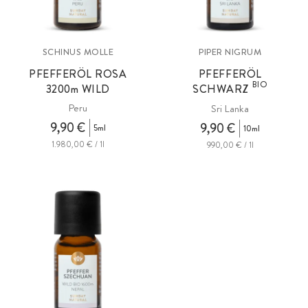
SCHINUS MOLLE
PIPER NIGRUM
PFEFFERÖL ROSA
PFEFFERÖL
BIO
3200m
WILD
SCHWARZ
Peru
Sri Lanka
9,90 €
9,90 €
5ml
10ml
1.980,00 € / 1l
990,00 € / 1l