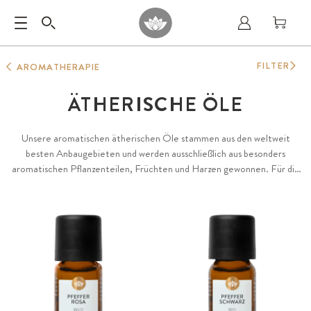
FILTER
AROMATHERAPIE
ÄTHERISCHE ÖLE
Unsere aromatischen ätherischen Öle stammen aus den weltweit
besten Anbaugebieten und werden ausschließlich aus besonders
aromatischen Pflanzenteilen, Früchten und Harzen gewonnen. Für die
herausragende Qualität und Diversität unserer Öle achten wir
besonders auf Terroir, naturnahen biologischen Anbau oder
Wildsammlung sowie die langjährige Erfahrung der Farmer und
Destillateure. Das Zusammenspiel dieser Faktoren bildet die Grundlage
für unsere besonders aromatischen ätherischen Öle, 100 % natürlich
und rein sowie garantiert frei von Konservierungs- oder Zusatzstoffen.