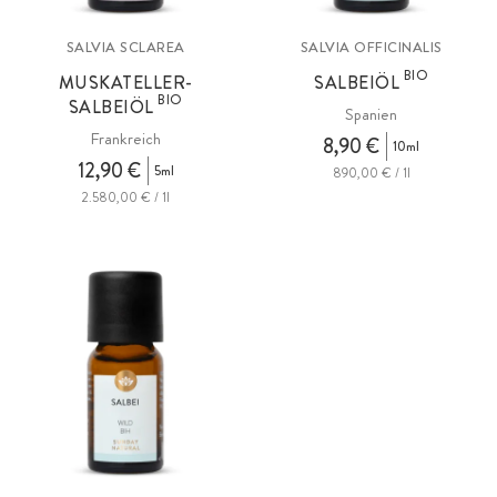
SALVIA SCLAREA
SALVIA OFFICINALIS
BIO
MUSKATELLER-
SALBEIÖL
BIO
SALBEIÖL
Spanien
Frankreich
8,90 €
10ml
12,90 €
5ml
890,00 € / 1l
2.580,00 € / 1l