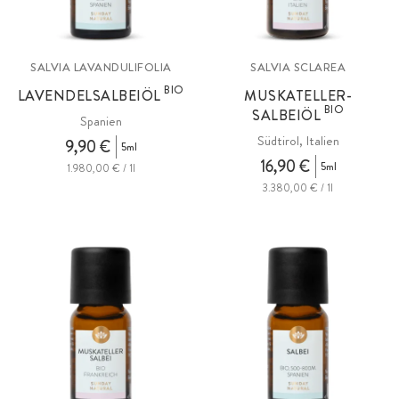
SALVIA LAVANDULIFOLIA
SALVIA SCLAREA
BIO
LAVENDELSALBEIÖL
MUSKATELLER-
BIO
SALBEIÖL
Spanien
Südtirol, Italien
9,90 €
5ml
16,90 €
5ml
1.980,00 € / 1l
3.380,00 € / 1l