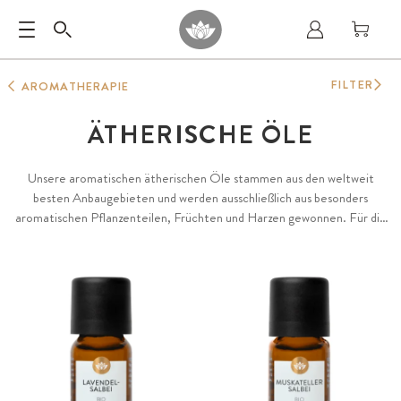
FILTER
AROMATHERAPIE
ÄTHERISCHE ÖLE
Unsere aromatischen ätherischen Öle stammen aus den weltweit
besten Anbaugebieten und werden ausschließlich aus besonders
aromatischen Pflanzenteilen, Früchten und Harzen gewonnen. Für die
herausragende Qualität und Diversität unserer Öle achten wir
besonders auf Terroir, naturnahen biologischen Anbau oder
Wildsammlung sowie die langjährige Erfahrung der Farmer und
Destillateure. Das Zusammenspiel dieser Faktoren bildet die Grundlage
für unsere besonders aromatischen ätherischen Öle, 100 % natürlich
und rein sowie garantiert frei von Konservierungs- oder Zusatzstoffen.