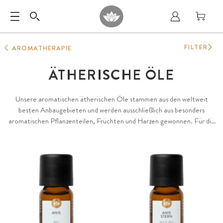
FILTER
AROMATHERAPIE
ÄTHERISCHE ÖLE
Unsere aromatischen ätherischen Öle stammen aus den weltweit
besten Anbaugebieten und werden ausschließlich aus besonders
aromatischen Pflanzenteilen, Früchten und Harzen gewonnen. Für die
herausragende Qualität und Diversität unserer Öle achten wir
besonders auf Terroir, naturnahen biologischen Anbau oder
Wildsammlung sowie die langjährige Erfahrung der Farmer und
Destillateure. Das Zusammenspiel dieser Faktoren bildet die Grundlage
für unsere besonders aromatischen ätherischen Öle, 100 % natürlich
und rein sowie garantiert frei von Konservierungs- oder Zusatzstoffen.