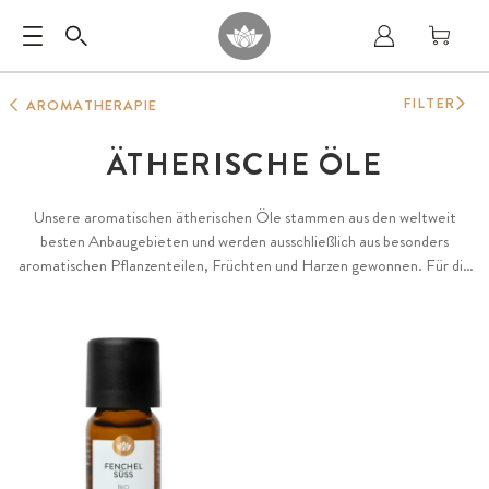
FILTER
AROMATHERAPIE
ÄTHERISCHE ÖLE
Unsere aromatischen ätherischen Öle stammen aus den weltweit
besten Anbaugebieten und werden ausschließlich aus besonders
aromatischen Pflanzenteilen, Früchten und Harzen gewonnen. Für die
herausragende Qualität und Diversität unserer Öle achten wir
besonders auf Terroir, naturnahen biologischen Anbau oder
Wildsammlung sowie die langjährige Erfahrung der Farmer und
Destillateure. Das Zusammenspiel dieser Faktoren bildet die Grundlage
für unsere besonders aromatischen ätherischen Öle, 100 % natürlich
und rein sowie garantiert frei von Konservierungs- oder Zusatzstoffen.