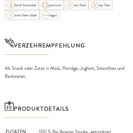
hand-harvested
premium
raw-food
soy-free
true-clean-label
vegan
VERZEHREMPFEHLUNG
Als Snack oder Zutat in Müsli, Porridge, Joghurt, Smoothies und
Backwaren.
PRODUKTDETAILS
ZUTATEN
100 % Bio Ananas Stücke, getrocknet