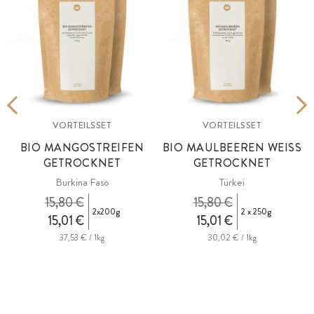
VORTEILSSET
VORTEILSSET
BIO MANGOSTREIFEN
BIO MAULBEEREN WEISS
GETROCKNET
GETROCKNET
Burkina Faso
Türkei
in
15,80 €
15,80 €
2x200g
2 x 250g
15,01 €
15,01 €
37,53 € / 1kg
30,02 € / 1kg