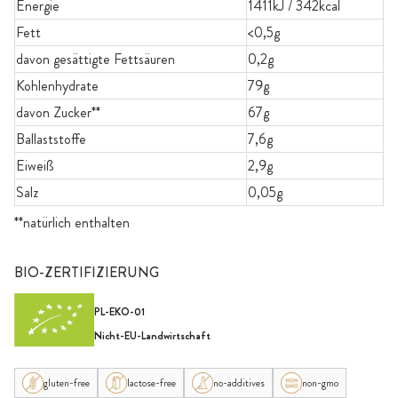
Energie
1411kJ / 342kcal
Fett
<0,5g
davon gesättigte Fettsäuren
0,2g
Kohlenhydrate
79g
davon Zucker**
67g
Ballaststoffe
7,6g
Eiweiß
2,9g
Salz
0,05g
**natürlich enthalten
BIO-ZERTIFIZIERUNG
PL-EKO-01
Nicht-EU-Landwirtschaft
gluten-free
lactose-free
no-additives
non-gmo