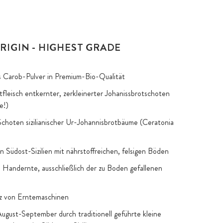
RIGIN - HIGHEST GRADE
s Carob-Pulver in Premium-Bio-Qualität
tfleisch entkernter, zerkleinerter Johanissbrotschoten
e!)
Schoten sizilianischer Ur-Johannisbrotbäume (Ceratonia
in Südost-Sizilien mit nährstoffreichen, felsigen Böden
le Handernte, ausschließlich der zu Boden gefallenen
tz von Erntemaschinen
ugust-September durch traditionell geführte kleine