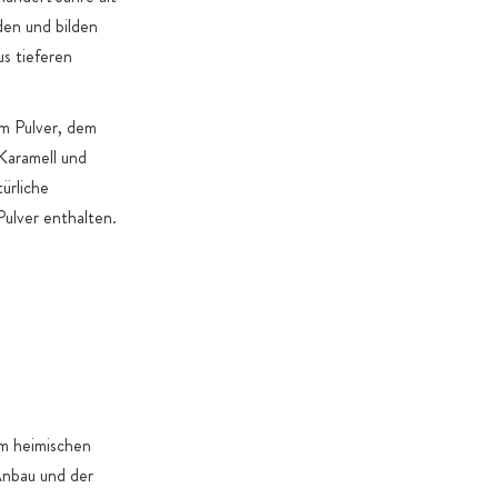
den und bilden
us tieferen
em Pulver, dem
Karamell und
ürliche
Pulver enthalten.
em heimischen
Anbau und der