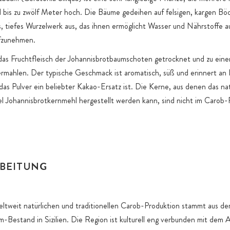
ife
bis zu zwölf Meter hoch. Die Bäume gedeihen auf felsigen, kargen Bö
 der Erntezeit
s, tiefes Wurzelwerk aus, das ihnen ermöglicht Wasser und Nährstoffe a
enden reifen
fzunehmen.
ernte,
etzen.
d das Fruchtfleisch der Johannisbrotbaumschoten getrocknet und zu ein
einigt und
rmahlen. Der typische Geschmack ist aromatisch, süß und erinnert an 
fleisch der
das Pulver ein beliebter Kakao-Ersatz ist. Die Kerne, aus denen das nat
m bekannten
l Johannisbrotkernmehl hergestellt werden kann, sind nicht im Carob-
e, aus denen
rgestellt
RBEITUNG
intensiven,
kolade.
en
ltweit natürlichen und traditionellen Carob-Produktion stammt aus d
Beschichtung
-Bestand in Sizilien. Die Region ist kulturell eng verbunden mit dem 