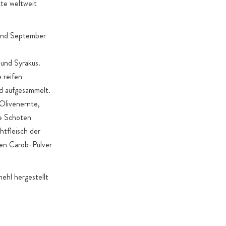
te weltweit
und September
 und Syrakus.
 reifen
d aufgesammelt.
Olivenernte,
ie Schoten
htfleisch der
hen Carob-Pulver
ehl hergestellt