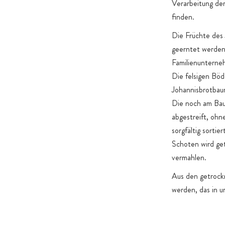
wird der Inhalt bestmöglich vor Feuchtigkeit, Oxidation u
Verarbeitung de
Schadstoffeinflüssen geschützt.
finden.
Die Früchte des
geerntet werden.
Familienunterneh
Die felsigen Bö
Johannisbrotbau
Die noch am Bau
abgestreift, ohn
sorgfältig sorti
Schoten wird ge
vermahlen.
Aus den getrock
werden, das in u