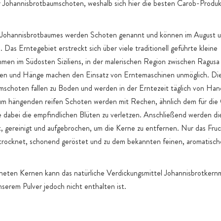
nd vor
r Johannisbrotbaumschoten, weshalb sich hier die besten Carob-Produk
 Johannisbrotbaumes werden Schoten genannt und können im August 
 Das Erntegebiet erstreckt sich über viele traditionell geführte kleine
men im Südosten Siziliens, in der malerischen Region zwischen Ragusa
den und Hänge machen den Einsatz von Erntemaschinen unmöglich. Die
mschoten fallen zu Boden und werden in der Erntezeit täglich von Han
m hängenden reifen Schoten werden mit Rechen, ähnlich dem für die 
e dabei die empfindlichen Blüten zu verletzen. Anschließend werden d
ert, gereinigt und aufgebrochen, um die Kerne zu entfernen. Nur das Fruc
trocknet, schonend geröstet und zu dem bekannten feinen, aromatisc
neten Kernen kann das natürliche Verdickungsmittel Johannisbrotkernm
nserem Pulver jedoch nicht enthalten ist.