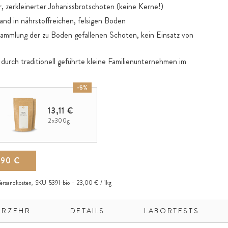
r, zerkleinerter Johanissbrotschoten (keine Kerne!)
nd in nährstoffreichen, felsigen Boden
Sammlung der zu Boden gefallenen Schoten, kein Einsatz von
urch traditionell geführte kleine Familienunternehmen im
chte Karamell-Noten
-5%
 als natürliches Süßungsmittel
13,11 €
-Diät
2x300g
hren in Getränke, Smoothies oder als Backzutat
,90 €
ersandkosten
,
SKU
5391-bio
23,00 € / 1kg
ERZEHR
DETAILS
LABORTESTS