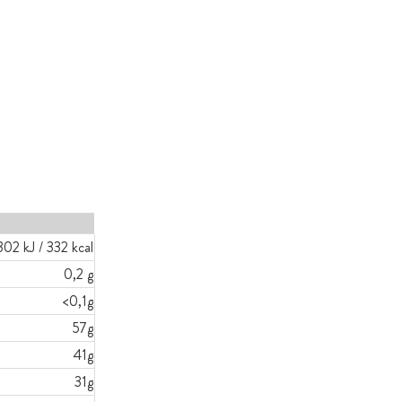
302 kJ / 332 kcal
0,2 g
<0,1g
57g
41g
31g