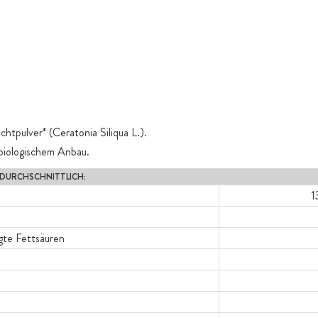
tpulver* (Ceratonia Siliqua L.).
t biologischem Anbau.
 DURCHSCHNITTLICH:
1
te Fettsäuren