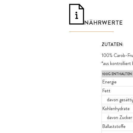
NÄHRWERTE
ZUTATEN:
100% Carob-Fruch
*aus kontrollier
100G ENTHALTEN
Energie
Fett
davon gesättig
Kohlenhydrate
davon Zucker
Ballaststoffe