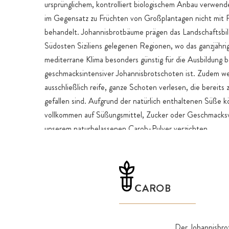
ursprünglichem, kontrolliert biologischem Anbau verwen
im Gegensatz zu Früchten von Großplantagen nicht mit P
behandelt. Johannisbrotbäume prägen das Landschaftsbil
Südosten Siziliens gelegenen Regionen, wo das ganzjährig
mediterrane Klima besonders günstig für die Ausbildung 
geschmacksintensiver Johannisbrotschoten ist. Zudem w
ausschließlich reife, ganze Schoten verlesen, die bereits
gefallen sind. Aufgrund der natürlich enthaltenen Süße k
vollkommen auf Süßungsmittel, Zucker oder Geschmacksv
unserem naturbelassenen Carob-Pulver verzichten.
Das Erntegebiet erstreckt sich über einen klimatisch gün
Landstrich im Südosten der Insel, traditionell bewirtscha
sizilianischen Familienunternehmen. Die reifen Johannis
CAROB
werden von August bis September von Hand geerntet - 
Zusammenarbeit mit kleinen, familienbetriebenen Farmen
Ernte erfolgt traditionell: die felsigen Böden und Häng
Der Johannisbrot