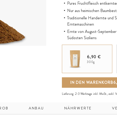
Pures Fruchtfleisch entkernte
Nur aus heimischen Baumbesta
Traditionelle Handernte und 
Erntemaschinen
Ernte von August-September d
Südosten Siziliens
Natürlich runde Süße und lei
Koffeinfreier Kakao-Ersatz und
6,90 €
Ideal zur Ergänzung der Paleo
300g
Extra feines Pulver zum Einrü
IN DEN WARENKORB
6
Lieferung:
2-3 Werktage
inkl. MwSt., exkl.
V
ROB
ANBAU
NÄHRWERTE
V