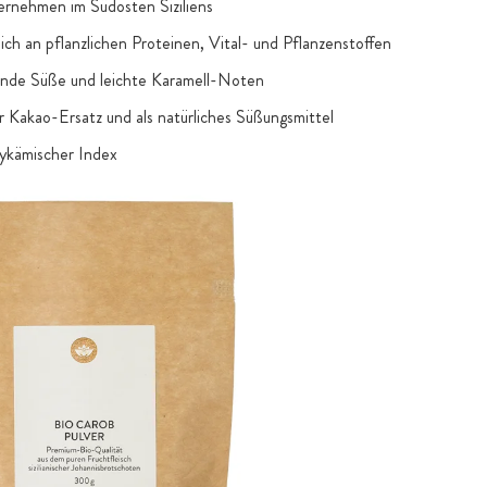
ernehmen im Südosten Siziliens
eich an pflanzlichen Proteinen, Vital- und Pflanzenstoffen
unde Süße und leichte Karamell-Noten
er Kakao-Ersatz und als natürliches Süßungsmittel
lykämischer Index
s Pulver zum Einrühren in Getränke, Smoothies oder als