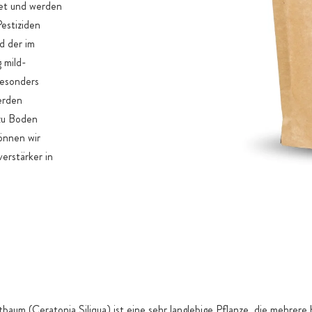
det und werden
estiziden
d der im
 mild-
besonders
erden
 zu Boden
önnen wir
erstärker in
stigen
ftet von kleinen
brotschoten
in
. Auch die
e machen den
baum (Ceratonia Siliqua) ist eine sehr langlebige Pflanze, die mehrere 