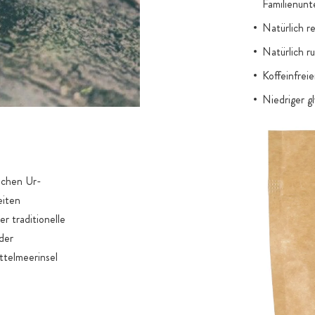
Familienunt
Natürlich r
Natürlich r
Koffeinfrei
Niedriger g
Extra feine
Backzutat
schen Ur-
eiten
r traditionelle
der
ittelmeerinsel