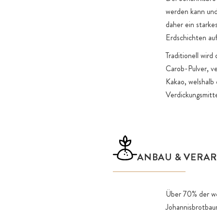
Einsatz von Erntemaschinen unmöglich. Ausschließlich re
werden kann und 
Johannisbrotbaumschoten fallen zu Boden und werden in
daher ein starke
täglich von Hand aufgesammelt. Die noch am Baum häng
Erdschichten au
Schoten werden mit Rechen, ähnlich dem für die Oliven
abgestreift, ohne dabei die empfindlichen Blüten zu verl
Traditionell wir
Anschließend werden die Schoten sorgfältig sortiert, ger
Carob-Pulver, ve
aufgebrochen, um die Kerne zu entfernen. Nur das Frucht
Kakao, welshalb 
Schoten wird getrocknet, schonend geröstet und zu de
Verdickungsmitte
feinen, aromatischen Carob-Pulver vermahlen. Die Kern
das natürliche Verdickungsmittel Johannisbrotkernmehl he
werden kann, sind nicht im Carob-Pulver enthalten.
Ohne jegliche Zuckerzusätze, Süßungsmittel oder
ANBAU & VERA
Geschmacksverstärker ist unser Carob Pulver von einem 
süßlichen Geschmack und erinnert an Karamell und Scho
Wir verwenden einen besonders hochwertigen, luftdicht
Über 70% der we
Aromaschutz-Beutel mit Zipper. Durch die hochwertige 
Johannisbrotbaum