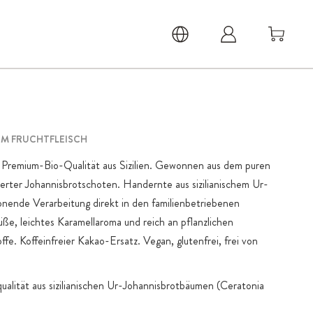
EM FRUCHTFLEISCH
 Premium-Bio-Qualität aus Sizilien. Gewonnen aus dem puren
inerter Johannisbrotschoten. Handernte aus sizilianischem Ur-
ende Verarbeitung direkt in den familienbetriebenen
üße, leichtes Karamellaroma und reich an pflanzlichen
ffe. Koffeinfreier Kakao-Ersatz. Vegan, glutenfrei, frei von
alität aus sizilianischen Ur-Johannisbrotbäumen (Ceratonia