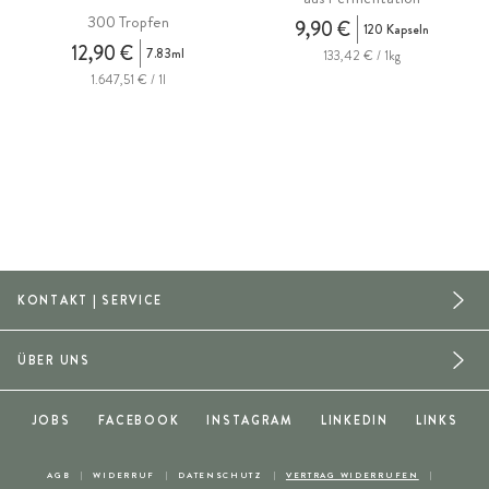
300 Tropfen
9,90 €
120 Kapseln
12,90 €
7.83ml
133,42 € / 1kg
1.647,51 € / 1l
KONTAKT | SERVICE
ÜBER UNS
JOBS
FACEBOOK
INSTAGRAM
LINKEDIN
LINKS
AGB
WIDERRUF
DATENSCHUTZ
VERTRAG WIDERRUFEN