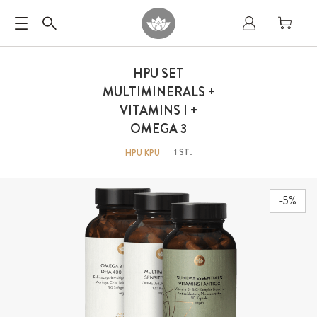
HPU SET
MULTIMINERALS +
VITAMINS I +
OMEGA 3
1 ST.
HPU KPU
-5%