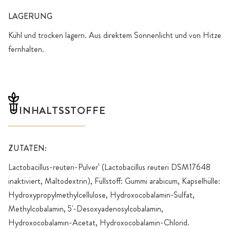
LAGERUNG
Kühl und trocken lagern. Aus direktem Sonnenlicht und von Hitze
fernhalten.
INHALTSSTOFFE
ZUTATEN:
Lactobacillus-reuteri-Pulver¹ (Lactobacillus reuteri DSM17648
inaktiviert, Maltodextrin), Füllstoff: Gummi arabicum, Kapselhülle:
Hydroxypropylmethylcellulose, Hydroxocobalamin-Sulfat,
Methylcobalamin, 5'-Desoxyadenosylcobalamin,
Hydroxocobalamin-Acetat, Hydroxocobalamin-Chlorid.