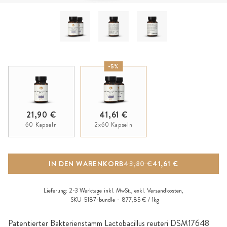
-5%
21,90 €
41,61 €
60 Kapseln
2x60 Kapseln
IN DEN WARENKORB
43,80 €
41,61 €
Lieferung:
2-3 Werktage
inkl. MwSt., exkl.
Versandkosten
,
SKU
5187-bundle
877,85 € / 1kg
Patentierter Bakterienstamm Lactobacillus reuteri DSM17648