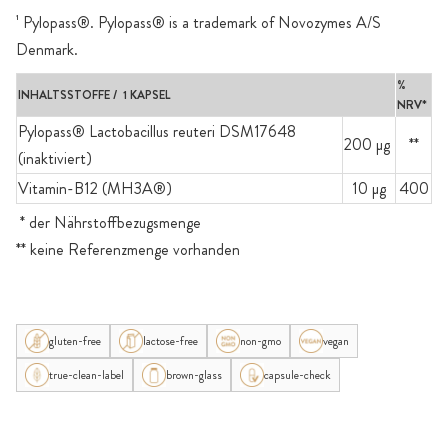
¹ Pylopass®. Pylopass® is a trademark of Novozymes A/S
Denmark.
%
INHALTSSTOFFE / 1 KAPSEL
NRV*
Pylopass® Lactobacillus reuteri DSM17648
200 µg
**
(inaktiviert)
Vitamin-B12 (MH3A®)
10 µg
400
* der Nährstoffbezugsmenge
** keine Referenzmenge vorhanden
gluten-free
lactose-free
non-gmo
vegan
true-clean-label
brown-glass
capsule-check