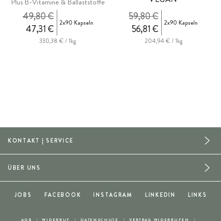
Plus B-Vitamine & Ballaststoffe
49,80 €
59,80 €
2x90 Kapseln
2x90 Kapseln
47,31 €
56,81 €
330,38 € / 1kg
204,94 € / 1kg
KONTAKT | SERVICE
ÜBER UNS
JOBS
FACEBOOK
INSTAGRAM
LINKEDIN
LINKS
AGB
WIDERRUF
DATENSCHUTZ
VERTRAG WIDERRUFEN