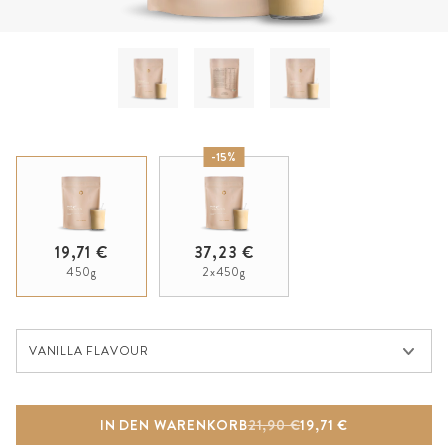
-15%
19,71 €
37,23 €
450g
2x450g
Vanilla Flavour
VANILLA FLAVOUR
IN DEN WARENKORB
21,90 €
19,71 €