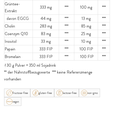
Grüntee-
333 mg
***
100 mg
***
Extrakt
davon EGCG
44 mg
***
13 mg
***
Cholin
283 mg
***
85 mg
***
Coenzym Q10
83 mg
***
25 mg
***
Inositol
33 mg
***
10 mg
***
Papain
333 FIP
***
100 FIP
***
Bromelain
333 FIP
***
100 FIP
***
ᚯ30 g Pulver + 350 ml Sojadrink
** der Nährstoffbezugswerte *** keine Referenzmenge
vorhanden
fructose-free
gluten-free
lactose-free
non-gmo
vegan