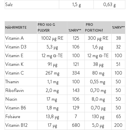
Salz
1,5 g
0,63 g
PRO 100 G
PRO
NÄHRWERTE
%NRV**
PULVER
%NRV**
PORTIONᚯ
Vitamin A
1002 μg RE
125
300 µg RE
38
Vitamin D3
5,3 µg
106
1,6 µg
32
Vitamin E
12 mg α-TE
100
12 mg α-TE
100
Vitamin K
91 µg
121
38 µg
51
Vitamin C
267 mg
334
80 mg
100
Thiamin
1,1 mg
100
0,55 mg
50
Riboflavin
2,0 mg
143
0,70 mg
50
Niacin
17 mg
106
8,0 mg
50
Vitamin B6
1,8 mg
129
0,70 µg
50
Folsäure
13,8 µg
7
130 µg
65
Vitamin B12
17 µg
680
5,0 µg
200