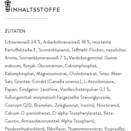
INHALTSSTOFFE
ZUTATEN
Erbseneiweiß 24 %, Ackerbohneneiweiß 18 %, resistente
Kartoffelstärke⥉, Sonnenblumenöl, Teffmehl-Flocken, natürliches
Aroma, Sonnenblumeneiweiß 7 %, Verdickungsmittel: Gummi
arabicum, Konjak-Glucomannan, Calciumphosphat,
Kaliumphosphat, Magnesiumcitrat, Cholinbitartrat, Totes-Meer-
Salz, Grüntee-Extrakt (Camellia sinensis), L-Ascorbinsäure,
Papain, Emulgator: Lecithine, Vanilleschotenpulver 0,1 %,
Süßungsmittel: enzymatisch hergestellte Steviolglycoside,
Coenzym Q10, Bromelain, Zinkgluconat, Inositol, Nicotinamid,
Calcium-D-pantothenat, D-alpha-Tocopherylacetat, Beta-
Carotin, Antioxidationsmittel: Alpha-Tocopherol,
Pyridoxinhydrochlorid, Riboflavin, Thiaminmononitrat, Eisensulfat,