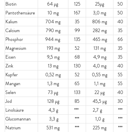
Biotin
64 µg
125
25µg
50
Pantothensäure
10 mg
167
3,0 mg
50
Kalium
704 mg
35
806 mg
40
Calcium
790 mg
99
282 mg
35
Phosphor
944 mg
135
465 mg
66
Magnesium
193 mg
52
131 mg
35
Eisen
9,5 mg
68
4,9 mg
35
Zink
13 mg
130
4,0 mg
40
Kupfer
0,52 mg
52
0,55 mg
55
Mangan
1,3 mg
65
1,1 mg
55
Selen
73 µg
133
22 µg
40
Jod
128 µg
85
45,5 µg
30
Linolsäure
4,3 g
***
2,7 g
***
Glucomannan
3,3 g
***
1,0 g
***
Natrium
531 mg
***
225 mg
***