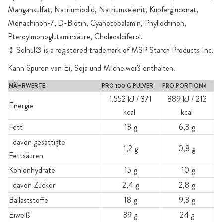
Mangansulfat, Natriumiodid, Natriumselenit, Kupfergluconat,
Menachinon-7, D-Biotin, Cyanocobalamin, Phyllochinon,
Pteroylmonoglutaminsäure, Cholecalciferol.
⥉ Solnul® is a registered trademark of MSP Starch Products Inc.
Kann Spuren von Ei, Soja und Milcheiweiß enthalten.
NÄHRWERTE
PRO 100 G PULVER
PRO PORTIONᚯ
1.552 kJ / 371
889 kJ / 212
Energie
kcal
kcal
Fett
13 g
6,3 g
davon gesättigte
1,2 g
0,8 g
Fettsäuren
Kohlenhydrate
15 g
10 g
davon Zucker
2,4 g
2,8 g
Ballaststoffe
18 g
9,3 g
Eiweiß
39 g
24 g