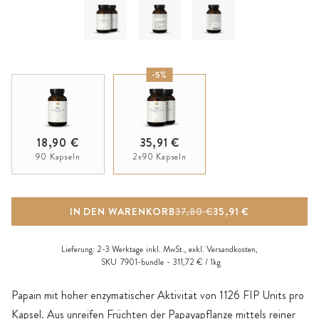
-5%
18,90 €
35,91 €
90 Kapseln
2x90 Kapseln
IN DEN WARENKORB
37,80 €
35,91 €
Lieferung:
2-3 Werktage
inkl. MwSt., exkl.
Versandkosten
,
SKU
7901-bundle
311,72 € / 1kg
Papain mit hoher enzymatischer Aktivität von 1126 FIP Units pro
Kapsel. Aus unreifen Früchten der Papayapflanze mittels reiner