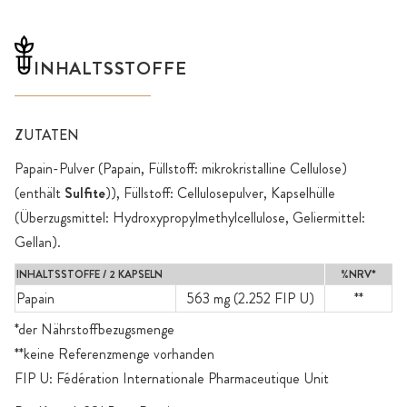
INHALTSSTOFFE
ZUTATEN
Papain-Pulver (Papain, Füllstoff: mikrokristalline Cellulose)
(enthält
Sulfite
)), Füllstoff: Cellulosepulver, Kapselhülle
(Überzugsmittel: Hydroxypropylmethylcellulose, Geliermittel:
Gellan).
INHALTSSTOFFE / 2 KAPSELN
%NRV*
Papain
563 mg (2.252 FIP U)
**
*der Nährstoffbezugsmenge
**keine Referenzmenge vorhanden
FIP U: Fédération Internationale Pharmaceutique Unit