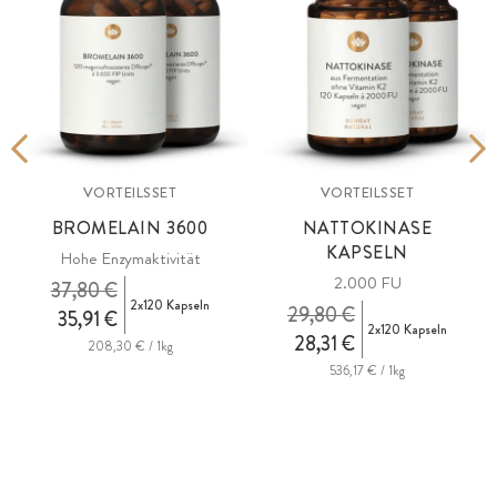
VORTEILSSET
VORTEILSSET
BROMELAIN 3600
NATTOKINASE
KAPSELN
Hohe Enzymaktivität
2.000 FU
37,80 €
2x120 Kapseln
29,80 €
35,91 €
2x120 Kapseln
28,31 €
208,30 € / 1kg
536,17 € / 1kg