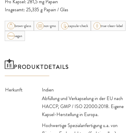
Pro Kapsel: 281,5 mg Papain
Insgesamt: 25,335 g Papain / Glas
brown-glass
non-gmo
capsule-check
true-clean-label
vegan
PRODUKTDETAILS
Herkunft
Indien
Abfüllung und Verkapselung in der EU nach
HACCP, GMP / ISO 22000:2018. Eigene
Kapsel-Herstellung in Europa.
Hochwertige Spezialanfertigung u.a. von