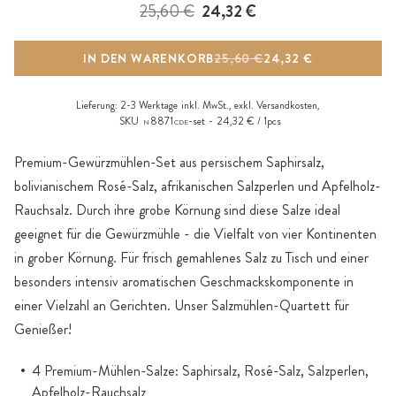
25,60 €
24,32 €
IN DEN WARENKORB
25,60 €
24,32 €
Lieferung:
2-3 Werktage
inkl. MwSt., exkl.
Versandkosten
,
SKU
8871
-set
24,32 € / 1pcs
N
CDE
Premium-Gewürzmühlen-Set aus persischem Saphirsalz,
bolivianischem Rosé-Salz, afrikanischen Salzperlen und Apfelholz-
Rauchsalz. Durch ihre grobe Körnung sind diese Salze ideal
geeignet für die Gewürzmühle - die Vielfalt von vier Kontinenten
in grober Körnung. Für frisch gemahlenes Salz zu Tisch und einer
besonders intensiv aromatischen Geschmackskomponente in
einer Vielzahl an Gerichten. Unser Salzmühlen-Quartett für
Genießer!
4 Premium-Mühlen-Salze: Saphirsalz, Rosé-Salz, Salzperlen,
Apfelholz-Rauchsalz